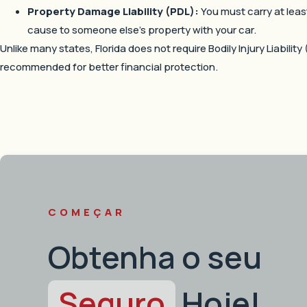
Property Damage Liability (PDL):
You must carry at lea
cause to someone else’s property with your car.
Unlike many states, Florida does not require Bodily Injury Liability
recommended for better financial protection.
COMEÇAR
Obtenha o seu
Seguro
Hoje!