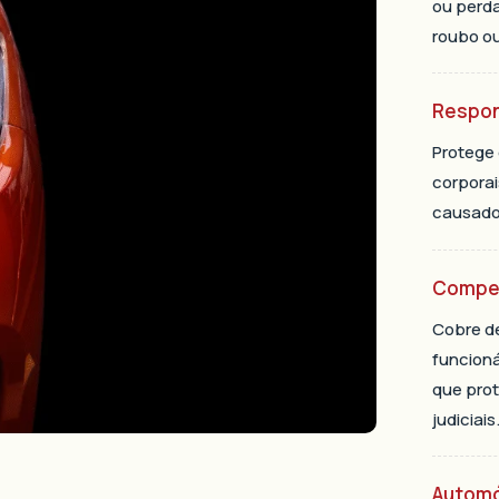
ou perda
roubo ou
Respons
Protege
corporai
causados
Compen
Cobre de
funcioná
que pro
judiciais
Automó