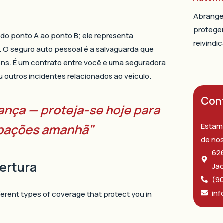
Abrange 
protege
 do ponto A ao ponto B; ele representa
reivindi
o. O seguro auto pessoal é a salvaguarda que
ens. É um contrato entre você e uma seguradora
 outros incidentes relacionados ao veículo.
Con
ança — proteja-se hoje para
Estamo
upações amanhã"
de no
626
ertura
Jac
(9
inf
fferent types of coverage that protect you in