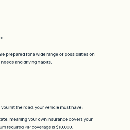
to.
e prepared for a wide range of possibilities on
c needs and driving habits.
e you hit the road, your vehicle must have:
 state, meaning your own insurance covers your
um required PIP coverage is $10,000.