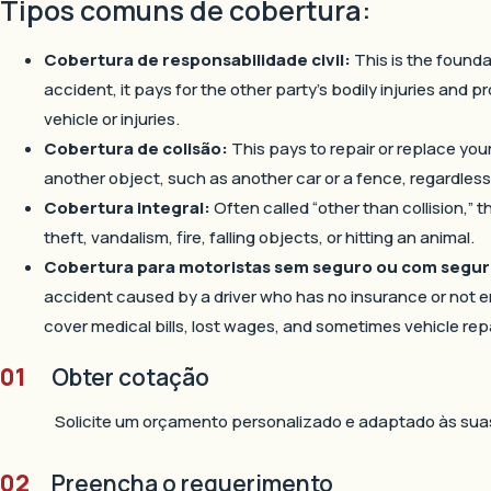
Tipos comuns de cobertura:
Cobertura de responsabilidade civil:
This is the founda
accident, it pays for the other party’s bodily injuries and
vehicle or injuries.
Cobertura de colisão:
This pays to repair or replace your
another object, such as another car or a fence, regardless 
Cobertura integral:
Often called “other than collision,” 
theft, vandalism, fire, falling objects, or hitting an animal.
Cobertura para motoristas sem seguro ou com seguro
accident caused by a driver who has no insurance or not 
cover medical bills, lost wages, and sometimes vehicle repa
01
Obter cotação
Solicite um orçamento personalizado e adaptado às sua
02
Preencha o requerimento