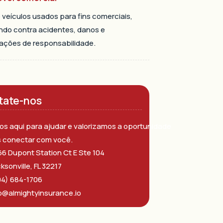
veículos usados ​​para fins comerciais,
ndo contra acidentes, danos e
cações de responsabilidade.
tate-nos
s aqui para ajudar e valorizamos a oportunidade
s conectar com você.
6 Dupont Station Ct E Ste 104
ksonville, FL 32217
04) 684-1706
o@almightyinsurance.io